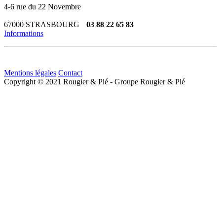
4-6 rue du 22 Novembre
67000 STRASBOURG
03 88 22 65 83
Informations
Mentions légales
Contact
Copyright © 2021 Rougier & Plé - Groupe Rougier & Plé