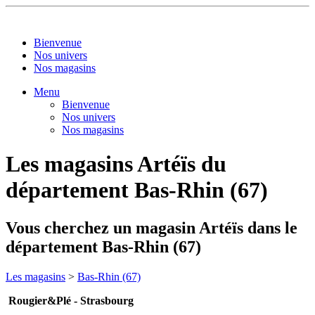
Bienvenue
Nos univers
Nos magasins
Menu
Bienvenue
Nos univers
Nos magasins
Les magasins Artéïs du
département Bas-Rhin (67)
Vous cherchez un magasin Artéïs dans le
département Bas-Rhin (67)
Les magasins
>
Bas-Rhin (67)
Rougier&Plé - Strasbourg