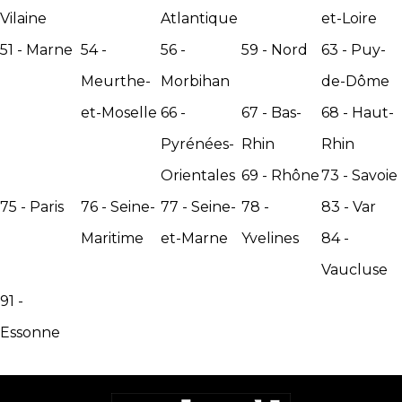
INFORMATIONS
Vilaine
Atlantique
et-Loire
51
- Marne
54
-
56
-
59
- Nord
63
- Puy-
Meurthe-
Morbihan
de-Dôme
Artéïs Vannes
et-Moselle
66
-
67
- Bas-
68
- Haut-
27 avenue Louis de Cadoudal
Pyrénées-
Rhin
Rhin
Orientales
69
- Rhône
73
- Savoie
56000 VANNES
75
- Paris
76
- Seine-
77
- Seine-
78
-
83
- Var
02 97 405 400
Maritime
et-Marne
Yvelines
84
-
INFORMATIONS
Vaucluse
91
-
Essonne
Artéïs Lyon
160 route de Grenoble