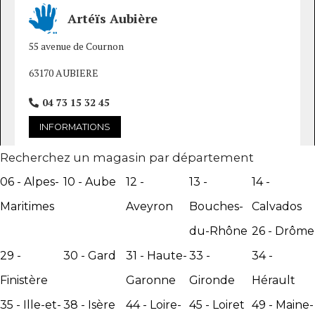
Artéïs Aubière
55 avenue de Cournon
63170 AUBIERE
04 73 15 32 45
INFORMATIONS
Recherchez un magasin par département
06
- Alpes-
10
- Aube
12
-
13
-
14
-
Maritimes
Aveyron
Bouches-
Calvados
Artéïs Brest
du-Rhône
26
- Drôme
44 boulevard de l'Europe
29
-
30
- Gard
31
- Haute-
33
-
34
-
29200 BREST
Finistère
Garonne
Gironde
Hérault
02 98 01 21 21
35
- Ille-et-
38
- Isère
44
- Loire-
45
- Loiret
49
- Maine-