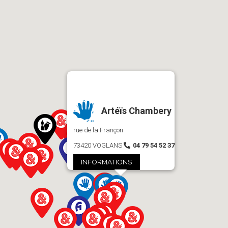
Artéïs Chambery
rue de la Françon
73420 VOGLANS
04 79 54 52 37
INFORMATIONS